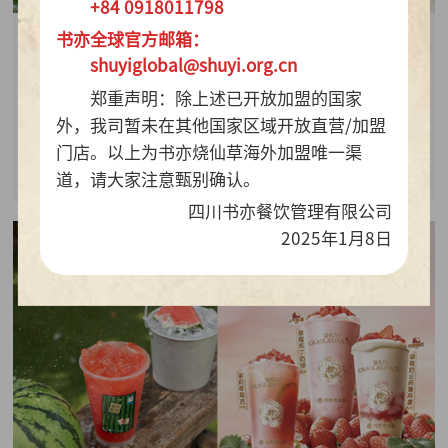
+84 0918011798
书亦全球官方邮箱：
2026-07-28
shuyiglobal@shuyi.org.cn
周销百万杯！书亦烧仙草“海风青柠冰奶”凭9.9元
郑重声明：除上述已开放加盟的国家
质价比持续热销
外，我司暂未在其他国家区域开放直营/加盟
门店。以上为书亦烧仙草海外加盟唯一渠
查看详情
道，请大家注意甄别确认。
四川书亦餐饮管理有限公司
2025年1月8日