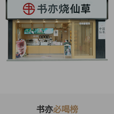
书亦
必喝榜