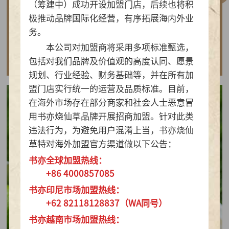
（筹建中）成功开设加盟门店，后续也将积
做实亲民茶饮！书亦烧仙草以“有料品类之王”拿
极推动品牌国际化经营，有序拓展海内外业
下2026新茶饮TOP10
务。
本公司对加盟商将采用多项标准甄选，
查看详情
包括对我们品牌及价值观的高度认同、愿景
规划、行业经验、财务基础等，并在所有加
盟门店实行统一的运营及品质标准。目前，
在海外市场存在部分商家和社会人士恶意冒
用书亦烧仙草品牌开展招商加盟。针对此类
违法行为，为避免用户混淆上当，书亦烧仙
草特对海外加盟官方渠道做以下公告：
书亦全球加盟热线：
+86 4000857085
书亦印尼市场加盟热线：
+62 82118128837（WA同号）
书亦越南市场加盟热线：