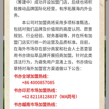
（筹建中）成功开设加盟门店，后续也将积
做实亲民茶饮！书亦烧仙草以“有料品类之王”拿
极推动品牌国际化经营，有序拓展海内外业
下2026新茶饮TOP10
务。
本公司对加盟商将采用多项标准甄选，
查看详情
包括对我们品牌及价值观的高度认同、愿景
规划、行业经验、财务基础等，并在所有加
盟门店实行统一的运营及品质标准。目前，
在海外市场存在部分商家和社会人士恶意冒
用书亦烧仙草品牌开展招商加盟。针对此类
违法行为，为避免用户混淆上当，书亦烧仙
草特对海外加盟官方渠道做以下公告：
书亦全球加盟热线：
+86 4000857085
书亦印尼市场加盟热线：
+62 82118128837（WA同号）
书亦越南市场加盟热线：