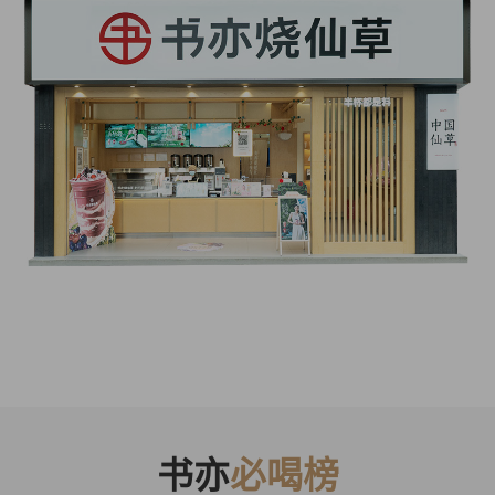
书亦
必喝榜