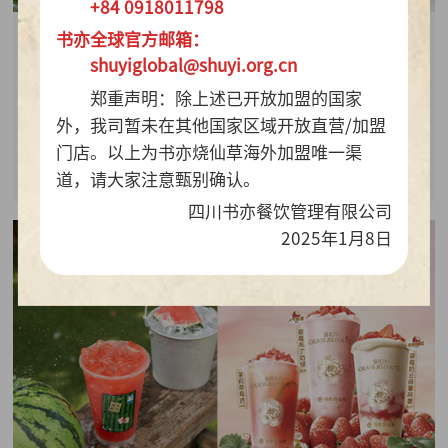
+84 0918011798
书亦全球官方邮箱：
2026-07-28
shuyiglobal@shuyi.org.cn
周销百万杯！书亦烧仙草“海风青柠冰奶”凭9.9元
郑重声明：除上述已开放加盟的国家
质价比持续热销
外，我司暂未在其他国家区域开放直营/加盟
门店。以上为书亦烧仙草海外加盟唯一渠
查看详情
道，请大家注意甄别确认。
四川书亦餐饮管理有限公司
2025年1月8日