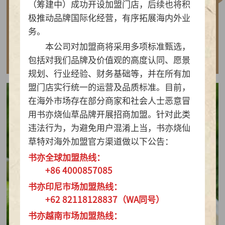
（筹建中）成功开设加盟门店，后续也将积
做实亲民茶饮！书亦烧仙草以“有料品类之王”拿
极推动品牌国际化经营，有序拓展海内外业
下2026新茶饮TOP10
务。
本公司对加盟商将采用多项标准甄选，
查看详情
包括对我们品牌及价值观的高度认同、愿景
规划、行业经验、财务基础等，并在所有加
盟门店实行统一的运营及品质标准。目前，
在海外市场存在部分商家和社会人士恶意冒
用书亦烧仙草品牌开展招商加盟。针对此类
违法行为，为避免用户混淆上当，书亦烧仙
草特对海外加盟官方渠道做以下公告：
书亦全球加盟热线：
+86 4000857085
书亦印尼市场加盟热线：
+62 82118128837（WA同号）
书亦越南市场加盟热线：