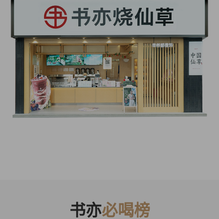
书亦
必喝榜