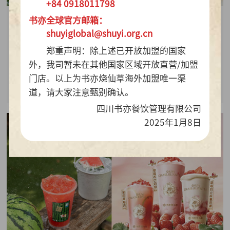
+84 0918011798
书亦全球官方邮箱：
2026-07-28
shuyiglobal@shuyi.org.cn
周销百万杯！书亦烧仙草“海风青柠冰奶”凭9.9元
郑重声明：除上述已开放加盟的国家
质价比持续热销
外，我司暂未在其他国家区域开放直营/加盟
门店。以上为书亦烧仙草海外加盟唯一渠
查看详情
道，请大家注意甄别确认。
四川书亦餐饮管理有限公司
2025年1月8日