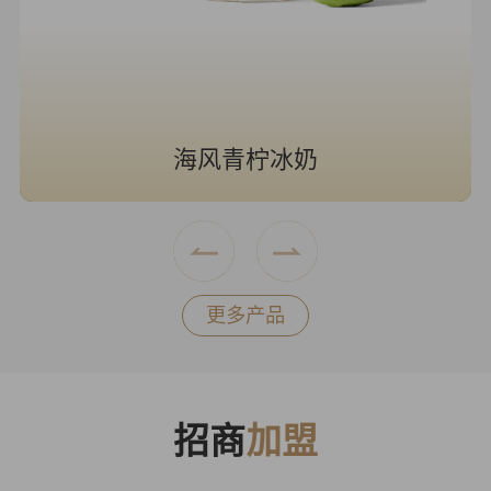
海风青柠冰奶
更多产品
招商
加盟