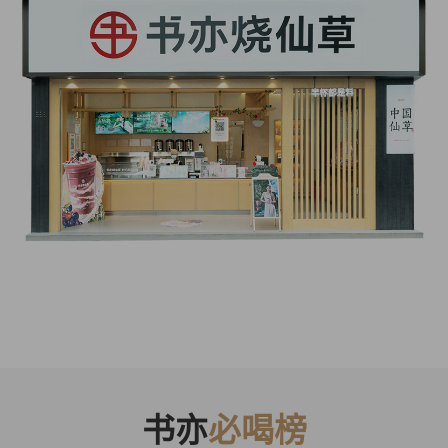
书亦
必喝榜