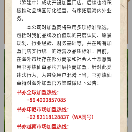
（筹建中）成功开设加盟门店，后续也将积
做实亲民茶饮！书亦烧仙草以“有料品类之王”拿
极推动品牌国际化经营，有序拓展海内外业
下2026新茶饮TOP10
务。
本公司对加盟商将采用多项标准甄选，
查看详情
包括对我们品牌及价值观的高度认同、愿景
规划、行业经验、财务基础等，并在所有加
盟门店实行统一的运营及品质标准。目前，
在海外市场存在部分商家和社会人士恶意冒
用书亦烧仙草品牌开展招商加盟。针对此类
违法行为，为避免用户混淆上当，书亦烧仙
草特对海外加盟官方渠道做以下公告：
书亦全球加盟热线：
+86 4000857085
书亦印尼市场加盟热线：
+62 82118128837（WA同号）
书亦越南市场加盟热线：