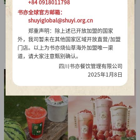
+84 0918011798
书亦全球官方邮箱：
2026-07-28
shuyiglobal@shuyi.org.cn
周销百万杯！书亦烧仙草“海风青柠冰奶”凭9.9元
郑重声明：除上述已开放加盟的国家
质价比持续热销
外，我司暂未在其他国家区域开放直营/加盟
门店。以上为书亦烧仙草海外加盟唯一渠
查看详情
道，请大家注意甄别确认。
四川书亦餐饮管理有限公司
2025年1月8日