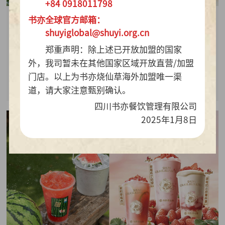
+84 0918011798
书亦全球官方邮箱：
2026-07-28
shuyiglobal@shuyi.org.cn
周销百万杯！书亦烧仙草“海风青柠冰奶”凭9.9元
郑重声明：除上述已开放加盟的国家
质价比持续热销
外，我司暂未在其他国家区域开放直营/加盟
门店。以上为书亦烧仙草海外加盟唯一渠
查看详情
道，请大家注意甄别确认。
四川书亦餐饮管理有限公司
2025年1月8日