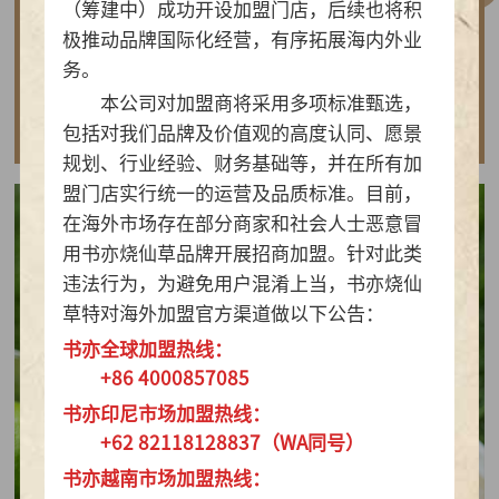
（筹建中）成功开设加盟门店，后续也将积
做实亲民茶饮！书亦烧仙草以“有料品类之王”拿
极推动品牌国际化经营，有序拓展海内外业
下2026新茶饮TOP10
务。
本公司对加盟商将采用多项标准甄选，
查看详情
包括对我们品牌及价值观的高度认同、愿景
规划、行业经验、财务基础等，并在所有加
盟门店实行统一的运营及品质标准。目前，
在海外市场存在部分商家和社会人士恶意冒
用书亦烧仙草品牌开展招商加盟。针对此类
违法行为，为避免用户混淆上当，书亦烧仙
草特对海外加盟官方渠道做以下公告：
书亦全球加盟热线：
+86 4000857085
书亦印尼市场加盟热线：
+62 82118128837（WA同号）
书亦越南市场加盟热线：