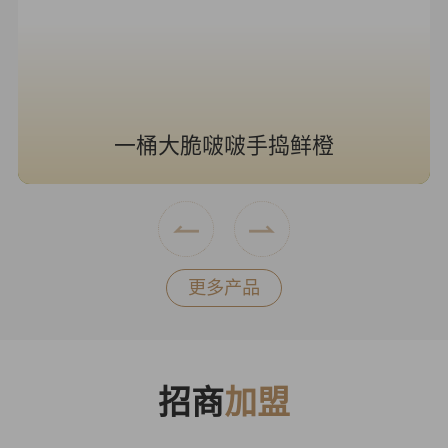
一桶大脆啵啵手捣鲜橙
更多产品
招商
加盟