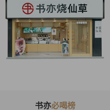
书亦
必喝榜