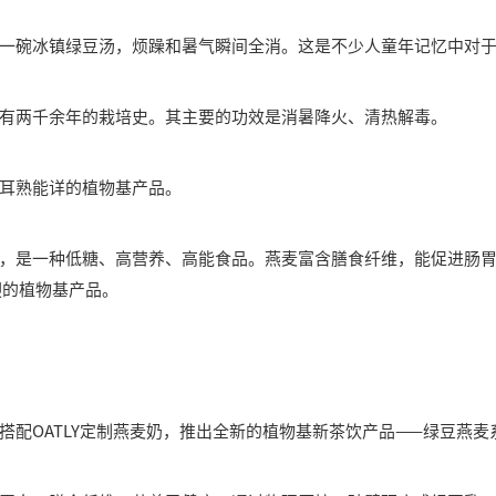
一碗冰镇绿豆汤，烦躁和暑气瞬间全消。这是不少人童年记忆中对
有两千余年的栽培史。其主要的功效是消暑降火、清热解毒。
耳熟能详的植物基产品。
，是一种低糖、高营养、高能食品。燕麦富含膳食纤维，能促进肠
迎的植物基产品。
搭配OATLY定制燕麦奶，推出全新的植物基新茶饮产品——绿豆燕麦