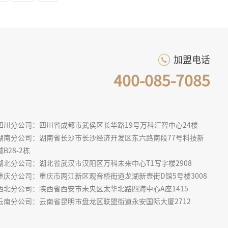
加盟电话
400-085-7085
四川分公司：四川省成都市武侯区长华路19号万科汇智中心24楼
湖南分公司：湖南省长沙市长沙经济开发区东六路南段77号科技新
城B28-2栋
湖北分公司：湖北省武汉市汉阳区万科未来中心T1写字楼2908
重庆分公司：重庆市两江新区观音桥街道龙湖新壹街D馆5号楼3008
西北分公司：陕西省西安市未央区太华北路四海中心A座1415
云南分公司：云南省昆明市盘龙区联盟街道永安国际大厦2712