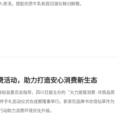
入茶汤，搭配优质牛乳和现切湖北秭归鲜橙。
费活动，助力打造安心消费新生态
者权益委员会指导，四川日报主办的“大力提振消费·共筑品质
特色伴手礼启动仪式在成都隆重举行。新茶饮品牌书亦烧仙草作为
行动助力消费环境优化升级。