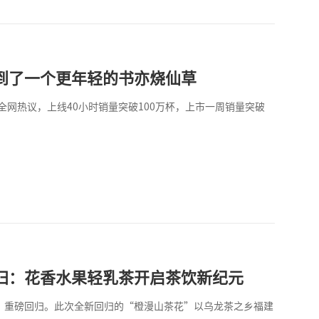
到了一个更年轻的书亦烧仙草
网热议，上线40小时销量突破100万杯，上市一周销量突破
归：花香水果轻乳茶开启茶饮新纪元
花”重磅回归。此次全新回归的“橙漫山茶花”以乌龙茶之乡福建