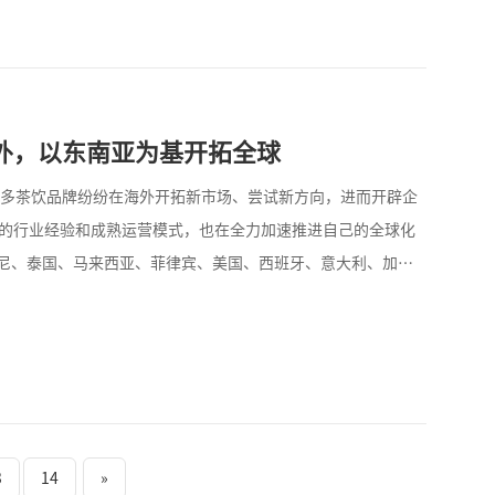
外，以东南亚为基开拓全球
众多茶饮品牌纷纷在海外开拓新市场、尝试新方向，进而开辟企
累的行业经验和成熟运营模式，也在全力加速推进自己的全球化
尼、泰国、马来西亚、菲律宾、美国、西班牙、意大利、加拿
地区以超80%的门店占比成为海外扩张的核心阵地。
3
14
»