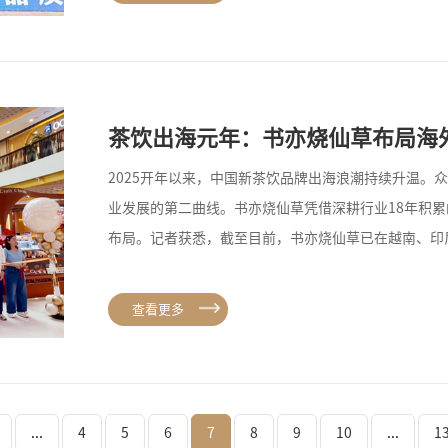
茶饮出海元年：书亦烧仙草布局海
2025开年以来，中国新茶饮品牌出海浪潮持续升温。
业发展的第二曲线。书亦烧仙草凭借深耕行业18年积
布局。记者获悉，截至目前，书亦烧仙草已在越南、印
大等9个国家落地60余家直营及加盟门店，其中东南亚
查看更多
...
4
5
6
7
8
9
10
...
1