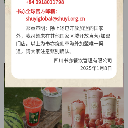
+84 0918011798
书亦全球官方邮箱：
2026-07-28
shuyiglobal@shuyi.org.cn
周销百万杯！书亦烧仙草“海风青柠冰奶”凭9.9元
郑重声明：除上述已开放加盟的国家
质价比持续热销
外，我司暂未在其他国家区域开放直营/加盟
门店。以上为书亦烧仙草海外加盟唯一渠
查看详情
道，请大家注意甄别确认。
四川书亦餐饮管理有限公司
2025年1月8日