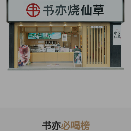
书亦
必喝榜