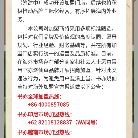
（筹建中）成功开设加盟门店，后续也将积
做实亲民茶饮！书亦烧仙草以“有料品类之王”拿
极推动品牌国际化经营，有序拓展海内外业
下2026新茶饮TOP10
务。
本公司对加盟商将采用多项标准甄选，
查看详情
包括对我们品牌及价值观的高度认同、愿景
规划、行业经验、财务基础等，并在所有加
盟门店实行统一的运营及品质标准。目前，
在海外市场存在部分商家和社会人士恶意冒
用书亦烧仙草品牌开展招商加盟。针对此类
违法行为，为避免用户混淆上当，书亦烧仙
草特对海外加盟官方渠道做以下公告：
书亦全球加盟热线：
+86 4000857085
书亦印尼市场加盟热线：
+62 82118128837（WA同号）
书亦越南市场加盟热线：