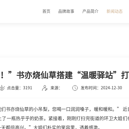
首页
品牌故事
产品简介
新闻动态
！”书亦烧仙草搭建“温暖驿站”打
点击量：3191
来源：
发布时间：2024-12-30
我们书亦烧仙草的小吊梨，您喝一口润润嗓子，暖和暖和。” 近
上了一瓶热乎乎的奶茶。紧接着，刚刚打扫完街道的环卫大姐们
一天都倍高兴。”大姐们朴实的笑容里，透着感激。