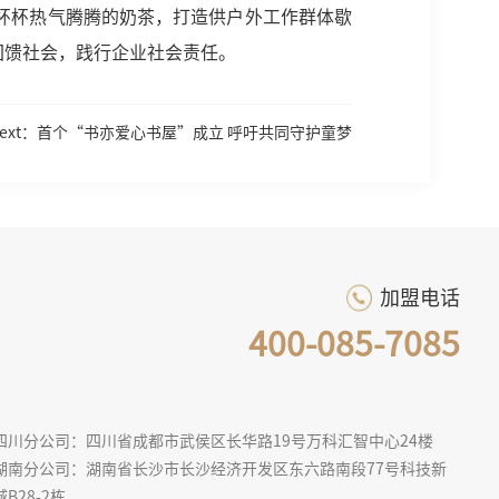
杯杯热气腾腾的奶茶，打造供户外工作群体歇
回馈社会，践行企业社会责任。
Next：首个“书亦爱心书屋”成立 呼吁共同守护童梦
加盟电话
400-085-7085
四川分公司：四川省成都市武侯区长华路19号万科汇智中心24楼
湖南分公司：湖南省长沙市长沙经济开发区东六路南段77号科技新
城B28-2栋