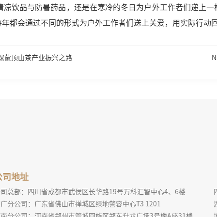
去清凉饮品与防暑药品，还是在寒冷的冬日为户外工作者们递上一
每年都会通过不同的形式为户外工作者们送上关爱，用实际行动
共探蒙顶山茶产业振兴之路
公司地址
公司总部：四川省成都市武侯区长华路19号万科汇智中心4、6楼
广分公司：广东省佛山市禅城区绿地警容中心T3 1201
河南分公司：河南省郑州市管城回族区郑东升龙广场3号楼A座31楼