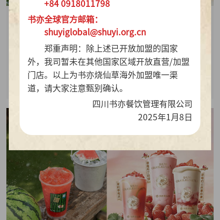
+84 0918011798
书亦全球官方邮箱：
2026-07-28
shuyiglobal@shuyi.org.cn
周销百万杯！书亦烧仙草“海风青柠冰奶”凭9.9元
郑重声明：除上述已开放加盟的国家
质价比持续热销
外，我司暂未在其他国家区域开放直营/加盟
门店。以上为书亦烧仙草海外加盟唯一渠
查看详情
道，请大家注意甄别确认。
四川书亦餐饮管理有限公司
2025年1月8日