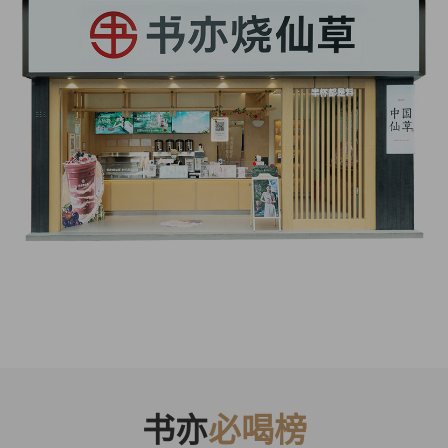
书亦
必喝榜