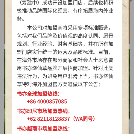
（筹建中）成功开设加盟门店，后续也将积
做实亲民茶饮！书亦烧仙草以“有料品类之王”拿
极推动品牌国际化经营，有序拓展海内外业
下2026新茶饮TOP10
务。
本公司对加盟商将采用多项标准甄选，
查看详情
包括对我们品牌及价值观的高度认同、愿景
规划、行业经验、财务基础等，并在所有加
盟门店实行统一的运营及品质标准。目前，
在海外市场存在部分商家和社会人士恶意冒
用书亦烧仙草品牌开展招商加盟。针对此类
违法行为，为避免用户混淆上当，书亦烧仙
草特对海外加盟官方渠道做以下公告：
书亦全球加盟热线：
+86 4000857085
书亦印尼市场加盟热线：
+62 82118128837（WA同号）
书亦越南市场加盟热线：