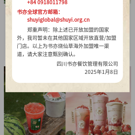
+84 0918011798
书亦全球官方邮箱：
2026-07-28
shuyiglobal@shuyi.org.cn
周销百万杯！书亦烧仙草“海风青柠冰奶”凭9.9元
郑重声明：除上述已开放加盟的国家
质价比持续热销
外，我司暂未在其他国家区域开放直营/加盟
门店。以上为书亦烧仙草海外加盟唯一渠
查看详情
道，请大家注意甄别确认。
四川书亦餐饮管理有限公司
2025年1月8日