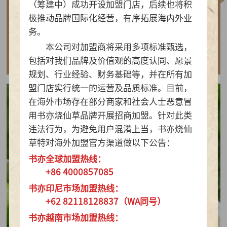
（筹建中）成功开设加盟门店，后续也将积
做实亲民茶饮！书亦烧仙草以“有料品类之王”拿
极推动品牌国际化经营，有序拓展海内外业
下2026新茶饮TOP10
务。
本公司对加盟商将采用多项标准甄选，
查看详情
包括对我们品牌及价值观的高度认同、愿景
规划、行业经验、财务基础等，并在所有加
盟门店实行统一的运营及品质标准。目前，
在海外市场存在部分商家和社会人士恶意冒
用书亦烧仙草品牌开展招商加盟。针对此类
违法行为，为避免用户混淆上当，书亦烧仙
草特对海外加盟官方渠道做以下公告：
书亦全球加盟热线：
+86 4000857085
书亦印尼市场加盟热线：
+62 82118128837（WA同号）
书亦越南市场加盟热线：