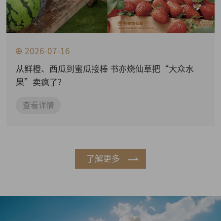
2026-07-16
从鲜橙、西瓜到蜜瓜接棒 书亦烧仙草把“大众水
果”卖疯了?
查看详情
了解更多