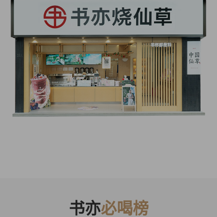
书亦
必喝榜