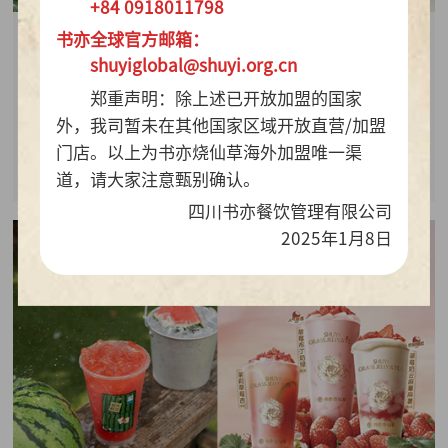
+84 0918011798
书亦全球官方邮箱：
2026-07-28
shuyiglobal@shuyi.org.cn
周销百万杯！书亦烧仙草“海风青柠冰奶”凭9.9元
郑重声明：除上述已开放加盟的国家
质价比持续热销
外，我司暂未在其他国家区域开放直营/加盟
门店。以上为书亦烧仙草海外加盟唯一渠
查看详情
道，请大家注意甄别确认。
四川书亦餐饮管理有限公司
2025年1月8日