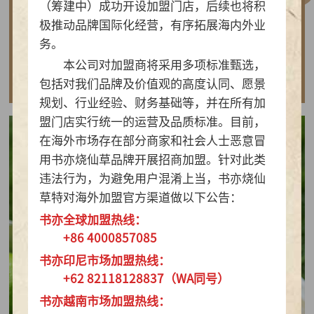
（筹建中）成功开设加盟门店，后续也将积
做实亲民茶饮！书亦烧仙草以“有料品类之王”拿
极推动品牌国际化经营，有序拓展海内外业
下2026新茶饮TOP10
务。
本公司对加盟商将采用多项标准甄选，
查看详情
包括对我们品牌及价值观的高度认同、愿景
规划、行业经验、财务基础等，并在所有加
盟门店实行统一的运营及品质标准。目前，
在海外市场存在部分商家和社会人士恶意冒
用书亦烧仙草品牌开展招商加盟。针对此类
违法行为，为避免用户混淆上当，书亦烧仙
草特对海外加盟官方渠道做以下公告：
书亦全球加盟热线：
+86 4000857085
书亦印尼市场加盟热线：
+62 82118128837（WA同号）
书亦越南市场加盟热线：