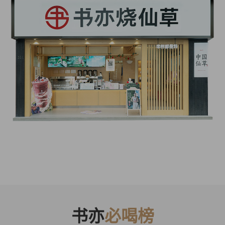
书亦
必喝榜