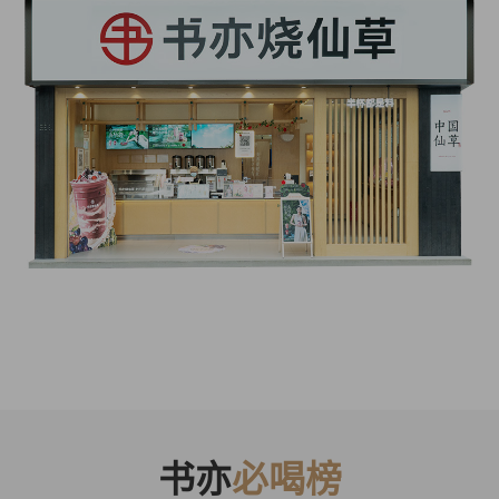
书亦
必喝榜