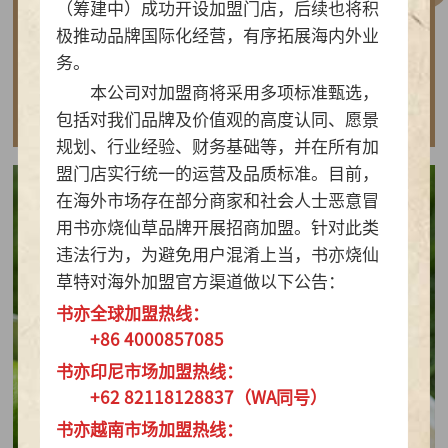
（筹建中）成功开设加盟门店，后续也将积
做实亲民茶饮！书亦烧仙草以“有料品类之王”拿
极推动品牌国际化经营，有序拓展海内外业
下2026新茶饮TOP10
务。
本公司对加盟商将采用多项标准甄选，
查看详情
包括对我们品牌及价值观的高度认同、愿景
规划、行业经验、财务基础等，并在所有加
盟门店实行统一的运营及品质标准。目前，
在海外市场存在部分商家和社会人士恶意冒
用书亦烧仙草品牌开展招商加盟。针对此类
违法行为，为避免用户混淆上当，书亦烧仙
草特对海外加盟官方渠道做以下公告：
书亦全球加盟热线：
+86 4000857085
书亦印尼市场加盟热线：
+62 82118128837（WA同号）
书亦越南市场加盟热线：