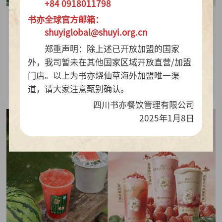
+84 0918011798
书亦全球官方邮箱：
2026-07-28
shuyiglobal@shuyi.org.cn
周销百万杯！书亦烧仙草“海风青柠冰奶”凭9.9元
郑重声明：除上述已开放加盟的国家
质价比持续热销
外，我司暂未在其他国家区域开放直营/加盟
门店。以上为书亦烧仙草海外加盟唯一渠
查看详情
道，请大家注意甄别确认。
四川书亦餐饮管理有限公司
2025年1月8日