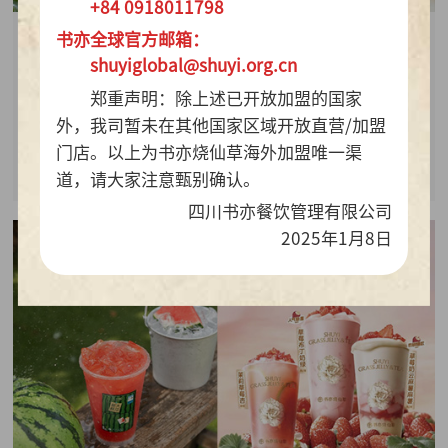
+84 0918011798
书亦全球官方邮箱：
2026-07-28
shuyiglobal@shuyi.org.cn
周销百万杯！书亦烧仙草“海风青柠冰奶”凭9.9元
郑重声明：除上述已开放加盟的国家
质价比持续热销
外，我司暂未在其他国家区域开放直营/加盟
门店。以上为书亦烧仙草海外加盟唯一渠
查看详情
道，请大家注意甄别确认。
四川书亦餐饮管理有限公司
2025年1月8日