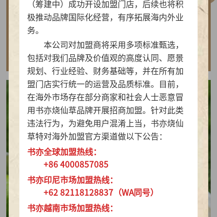
（筹建中）成功开设加盟门店，后续也将积
做实亲民茶饮！书亦烧仙草以“有料品类之王”拿
极推动品牌国际化经营，有序拓展海内外业
下2026新茶饮TOP10
务。
本公司对加盟商将采用多项标准甄选，
查看详情
包括对我们品牌及价值观的高度认同、愿景
规划、行业经验、财务基础等，并在所有加
盟门店实行统一的运营及品质标准。目前，
在海外市场存在部分商家和社会人士恶意冒
用书亦烧仙草品牌开展招商加盟。针对此类
违法行为，为避免用户混淆上当，书亦烧仙
草特对海外加盟官方渠道做以下公告：
书亦全球加盟热线：
+86 4000857085
书亦印尼市场加盟热线：
+62 82118128837（WA同号）
书亦越南市场加盟热线：