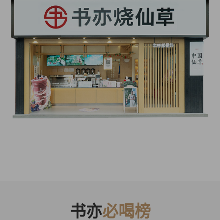
书亦
必喝榜