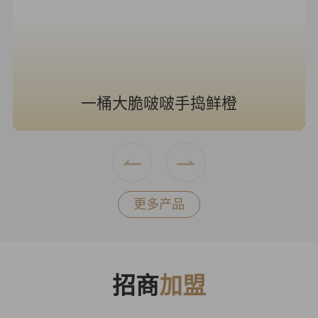
一桶大脆啵啵手捣鲜橙
更多产品
招商
加盟