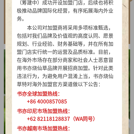
（筹建中）成功开设加盟门店，后续也将积
做实亲民茶饮！书亦烧仙草以“有料品类之王”拿
极推动品牌国际化经营，有序拓展海内外业
下2026新茶饮TOP10
务。
本公司对加盟商将采用多项标准甄选，
查看详情
包括对我们品牌及价值观的高度认同、愿景
规划、行业经验、财务基础等，并在所有加
盟门店实行统一的运营及品质标准。目前，
在海外市场存在部分商家和社会人士恶意冒
用书亦烧仙草品牌开展招商加盟。针对此类
违法行为，为避免用户混淆上当，书亦烧仙
草特对海外加盟官方渠道做以下公告：
书亦全球加盟热线：
+86 4000857085
书亦印尼市场加盟热线：
+62 82118128837（WA同号）
书亦越南市场加盟热线：