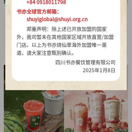
+84 0918011798
书亦全球官方邮箱：
2026-07-28
shuyiglobal@shuyi.org.cn
周销百万杯！书亦烧仙草“海风青柠冰奶”凭9.9元
郑重声明：除上述已开放加盟的国家
质价比持续热销
外，我司暂未在其他国家区域开放直营/加盟
门店。以上为书亦烧仙草海外加盟唯一渠
查看详情
道，请大家注意甄别确认。
四川书亦餐饮管理有限公司
2025年1月8日