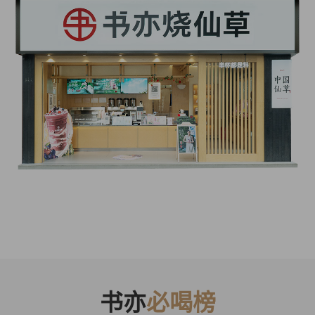
书亦
必喝榜