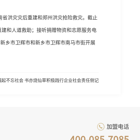
河南省洪灾灾后重建和郑州洪灾抢险救灾。截止
后重建和人道救助；接听捐赠物资和志愿服务电
省新乡市卫辉市和新乡市卫辉市南马市街开展
 崛起不忘社会 书亦烧仙草积极践行企业社会责任侧记
加盟电话
400-085-7085