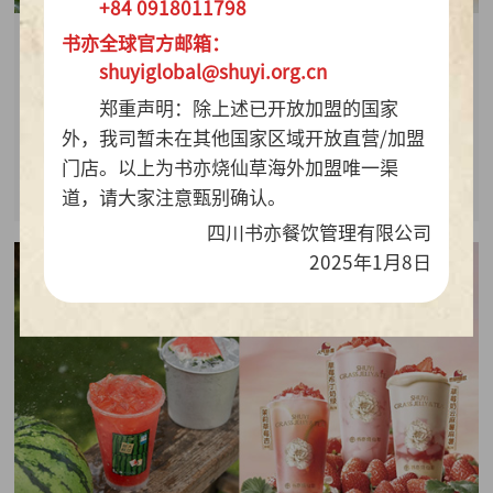
+84 0918011798
书亦全球官方邮箱：
2026-07-28
shuyiglobal@shuyi.org.cn
周销百万杯！书亦烧仙草“海风青柠冰奶”凭9.9元
郑重声明：除上述已开放加盟的国家
质价比持续热销
外，我司暂未在其他国家区域开放直营/加盟
门店。以上为书亦烧仙草海外加盟唯一渠
查看详情
道，请大家注意甄别确认。
四川书亦餐饮管理有限公司
2025年1月8日