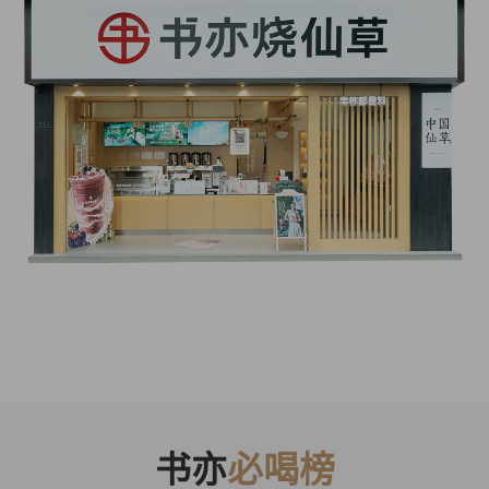
书亦
必喝榜