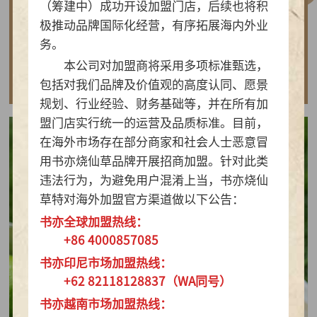
（筹建中）成功开设加盟门店，后续也将积
做实亲民茶饮！书亦烧仙草以“有料品类之王”拿
极推动品牌国际化经营，有序拓展海内外业
下2026新茶饮TOP10
务。
本公司对加盟商将采用多项标准甄选，
查看详情
包括对我们品牌及价值观的高度认同、愿景
规划、行业经验、财务基础等，并在所有加
盟门店实行统一的运营及品质标准。目前，
在海外市场存在部分商家和社会人士恶意冒
用书亦烧仙草品牌开展招商加盟。针对此类
违法行为，为避免用户混淆上当，书亦烧仙
草特对海外加盟官方渠道做以下公告：
书亦全球加盟热线：
+86 4000857085
书亦印尼市场加盟热线：
+62 82118128837（WA同号）
书亦越南市场加盟热线：