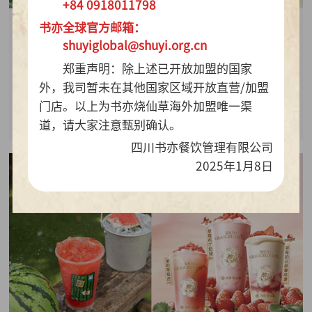
+84 0918011798
书亦全球官方邮箱：
2026-07-28
shuyiglobal@shuyi.org.cn
周销百万杯！书亦烧仙草“海风青柠冰奶”凭9.9元
郑重声明：除上述已开放加盟的国家
质价比持续热销
外，我司暂未在其他国家区域开放直营/加盟
门店。以上为书亦烧仙草海外加盟唯一渠
查看详情
道，请大家注意甄别确认。
四川书亦餐饮管理有限公司
2025年1月8日