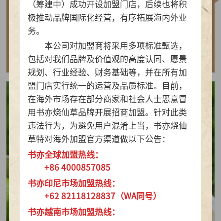
（筹建中）成功开设加盟门店，后续也将积
做实亲民茶饮！书亦烧仙草以“有料品类之王”拿
极推动品牌国际化经营，有序拓展海内外业
下2026新茶饮TOP10
务。
本公司对加盟商将采用多项标准甄选，
查看详情
包括对我们品牌及价值观的高度认同、愿景
规划、行业经验、财务基础等，并在所有加
盟门店实行统一的运营及品质标准。目前，
在海外市场存在部分商家和社会人士恶意冒
用书亦烧仙草品牌开展招商加盟。针对此类
违法行为，为避免用户混淆上当，书亦烧仙
草特对海外加盟官方渠道做以下公告：
书亦全球加盟热线：
+86 4000857085
书亦印尼市场加盟热线：
+62 82118128837（WA同号）
书亦越南市场加盟热线：