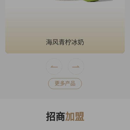
海风青柠冰奶
更多产品
招商
加盟