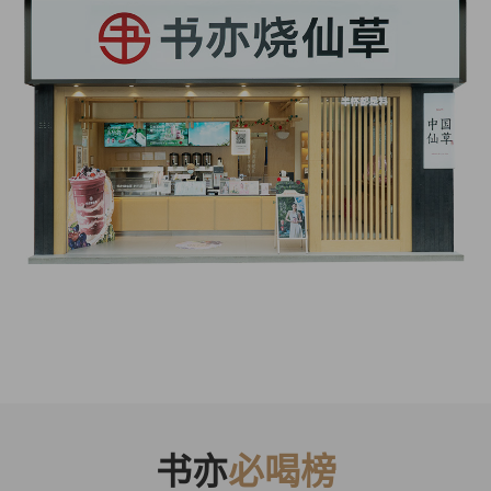
书亦
必喝榜