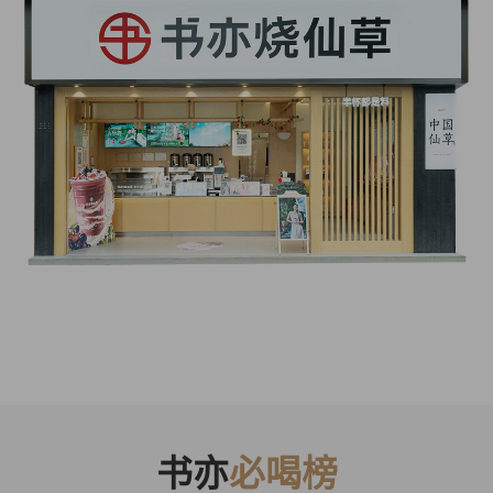
书亦
必喝榜