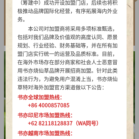
（筹建中）成功开设加盟门店，后续也将积
做实亲民茶饮！书亦烧仙草以“有料品类之王”拿
极推动品牌国际化经营，有序拓展海内外业
下2026新茶饮TOP10
务。
本公司对加盟商将采用多项标准甄选，
查看详情
包括对我们品牌及价值观的高度认同、愿景
规划、行业经验、财务基础等，并在所有加
盟门店实行统一的运营及品质标准。目前，
在海外市场存在部分商家和社会人士恶意冒
用书亦烧仙草品牌开展招商加盟。针对此类
违法行为，为避免用户混淆上当，书亦烧仙
草特对海外加盟官方渠道做以下公告：
书亦全球加盟热线：
+86 4000857085
书亦印尼市场加盟热线：
+62 82118128837（WA同号）
书亦越南市场加盟热线：