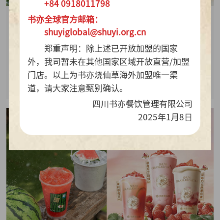
+84 0918011798
书亦全球官方邮箱：
2026-07-28
shuyiglobal@shuyi.org.cn
周销百万杯！书亦烧仙草“海风青柠冰奶”凭9.9元
郑重声明：除上述已开放加盟的国家
质价比持续热销
外，我司暂未在其他国家区域开放直营/加盟
门店。以上为书亦烧仙草海外加盟唯一渠
查看详情
道，请大家注意甄别确认。
四川书亦餐饮管理有限公司
2025年1月8日