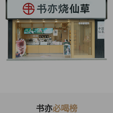
书亦
必喝榜