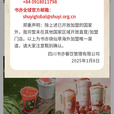
+84 0918011798
书亦全球官方邮箱：
2026-07-28
shuyiglobal@shuyi.org.cn
周销百万杯！书亦烧仙草“海风青柠冰奶”凭9.9元
郑重声明：除上述已开放加盟的国家
质价比持续热销
外，我司暂未在其他国家区域开放直营/加盟
门店。以上为书亦烧仙草海外加盟唯一渠
查看详情
道，请大家注意甄别确认。
四川书亦餐饮管理有限公司
2025年1月8日