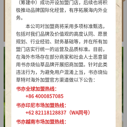
（筹建中）成功开设加盟门店，后续也将积
做实亲民茶饮！书亦烧仙草以“有料品类之王”拿
极推动品牌国际化经营，有序拓展海内外业
下2026新茶饮TOP10
务。
本公司对加盟商将采用多项标准甄选，
查看详情
包括对我们品牌及价值观的高度认同、愿景
规划、行业经验、财务基础等，并在所有加
盟门店实行统一的运营及品质标准。目前，
在海外市场存在部分商家和社会人士恶意冒
用书亦烧仙草品牌开展招商加盟。针对此类
违法行为，为避免用户混淆上当，书亦烧仙
草特对海外加盟官方渠道做以下公告：
书亦全球加盟热线：
+86 4000857085
书亦印尼市场加盟热线：
+62 82118128837（WA同号）
书亦越南市场加盟热线：