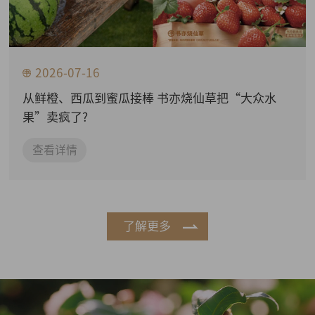
2026-07-16
从鲜橙、西瓜到蜜瓜接棒 书亦烧仙草把“大众水
果”卖疯了?
查看详情
了解更多