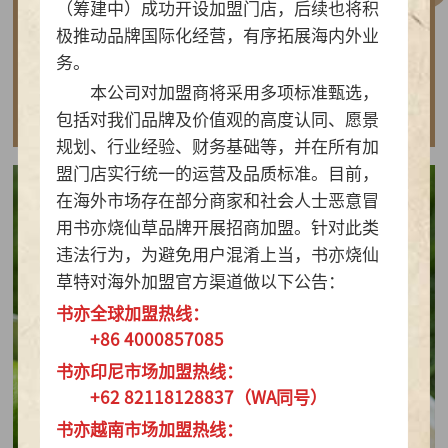
（筹建中）成功开设加盟门店，后续也将积
做实亲民茶饮！书亦烧仙草以“有料品类之王”拿
极推动品牌国际化经营，有序拓展海内外业
下2026新茶饮TOP10
务。
本公司对加盟商将采用多项标准甄选，
查看详情
包括对我们品牌及价值观的高度认同、愿景
规划、行业经验、财务基础等，并在所有加
盟门店实行统一的运营及品质标准。目前，
在海外市场存在部分商家和社会人士恶意冒
用书亦烧仙草品牌开展招商加盟。针对此类
违法行为，为避免用户混淆上当，书亦烧仙
草特对海外加盟官方渠道做以下公告：
书亦全球加盟热线：
+86 4000857085
书亦印尼市场加盟热线：
+62 82118128837（WA同号）
书亦越南市场加盟热线：