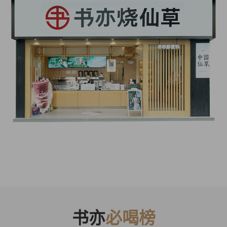
书亦
必喝榜