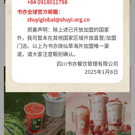
+84 0918011798
书亦全球官方邮箱：
2026-07-28
shuyiglobal@shuyi.org.cn
周销百万杯！书亦烧仙草“海风青柠冰奶”凭9.9元
郑重声明：除上述已开放加盟的国家
质价比持续热销
外，我司暂未在其他国家区域开放直营/加盟
门店。以上为书亦烧仙草海外加盟唯一渠
查看详情
道，请大家注意甄别确认。
四川书亦餐饮管理有限公司
2025年1月8日