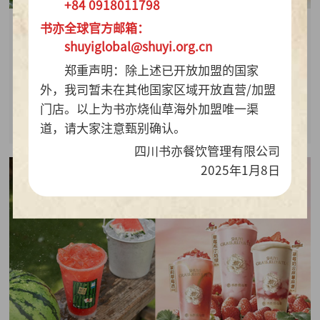
+84 0918011798
书亦全球官方邮箱：
2026-07-28
shuyiglobal@shuyi.org.cn
周销百万杯！书亦烧仙草“海风青柠冰奶”凭9.9元
郑重声明：除上述已开放加盟的国家
质价比持续热销
外，我司暂未在其他国家区域开放直营/加盟
门店。以上为书亦烧仙草海外加盟唯一渠
查看详情
道，请大家注意甄别确认。
四川书亦餐饮管理有限公司
2025年1月8日