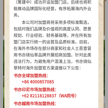
（筹建中）成功开设加盟门店，后续也将积
做实亲民茶饮！书亦烧仙草以“有料品类之王”拿
极推动品牌国际化经营，有序拓展海内外业
下2026新茶饮TOP10
务。
本公司对加盟商将采用多项标准甄选，
查看详情
包括对我们品牌及价值观的高度认同、愿景
规划、行业经验、财务基础等，并在所有加
盟门店实行统一的运营及品质标准。目前，
在海外市场存在部分商家和社会人士恶意冒
用书亦烧仙草品牌开展招商加盟。针对此类
违法行为，为避免用户混淆上当，书亦烧仙
草特对海外加盟官方渠道做以下公告：
书亦全球加盟热线：
+86 4000857085
书亦印尼市场加盟热线：
+62 82118128837（WA同号）
书亦越南市场加盟热线：