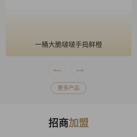
一桶大脆啵啵手捣鲜橙
更多产品
招商
加盟