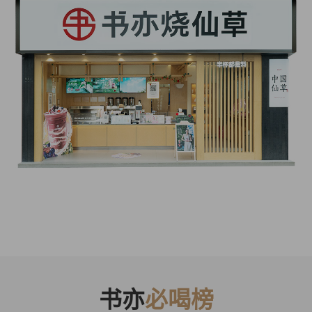
书亦
必喝榜