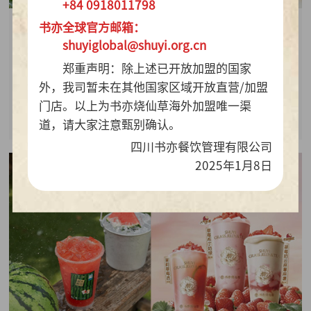
+84 0918011798
书亦全球官方邮箱：
2026-07-28
shuyiglobal@shuyi.org.cn
周销百万杯！书亦烧仙草“海风青柠冰奶”凭9.9元
郑重声明：除上述已开放加盟的国家
质价比持续热销
外，我司暂未在其他国家区域开放直营/加盟
门店。以上为书亦烧仙草海外加盟唯一渠
查看详情
道，请大家注意甄别确认。
四川书亦餐饮管理有限公司
2025年1月8日