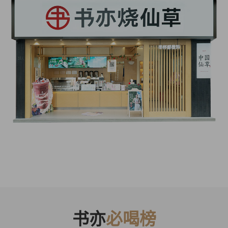
书亦
必喝榜