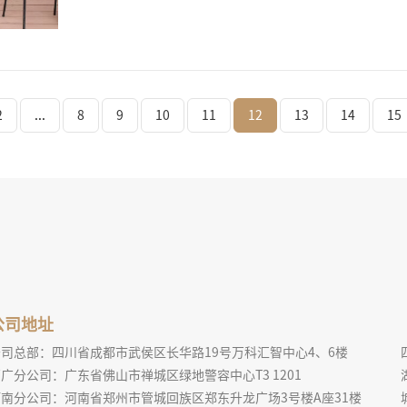
2
...
8
9
10
11
12
13
14
15
公司地址
公司总部：四川省成都市武侯区长华路19号万科汇智中心4、6楼
广分公司：广东省佛山市禅城区绿地警容中心T3 1201
河南分公司：河南省郑州市管城回族区郑东升龙广场3号楼A座31楼