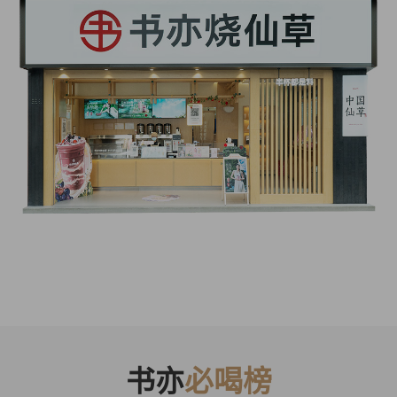
书亦
必喝榜