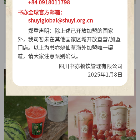
+84 0918011798
书亦全球官方邮箱：
2026-07-28
shuyiglobal@shuyi.org.cn
周销百万杯！书亦烧仙草“海风青柠冰奶”凭9.9元
郑重声明：除上述已开放加盟的国家
质价比持续热销
外，我司暂未在其他国家区域开放直营/加盟
门店。以上为书亦烧仙草海外加盟唯一渠
查看详情
道，请大家注意甄别确认。
四川书亦餐饮管理有限公司
2025年1月8日