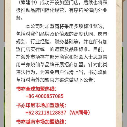
（筹建中）成功开设加盟门店，后续也将积
做实亲民茶饮！书亦烧仙草以“有料品类之王”拿
极推动品牌国际化经营，有序拓展海内外业
下2026新茶饮TOP10
务。
本公司对加盟商将采用多项标准甄选，
查看详情
包括对我们品牌及价值观的高度认同、愿景
规划、行业经验、财务基础等，并在所有加
盟门店实行统一的运营及品质标准。目前，
在海外市场存在部分商家和社会人士恶意冒
用书亦烧仙草品牌开展招商加盟。针对此类
违法行为，为避免用户混淆上当，书亦烧仙
草特对海外加盟官方渠道做以下公告：
书亦全球加盟热线：
+86 4000857085
书亦印尼市场加盟热线：
+62 82118128837（WA同号）
书亦越南市场加盟热线：