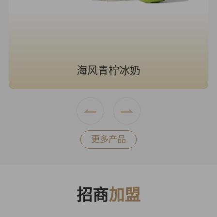
海风青柠冰奶
更多产品
招商
加盟