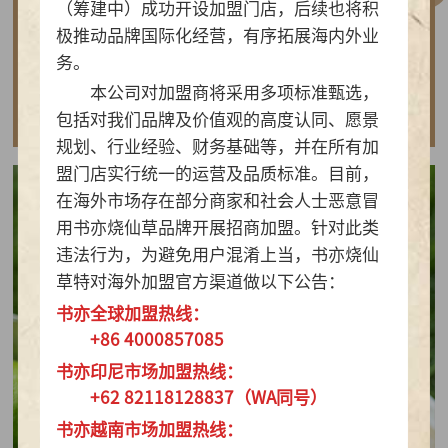
（筹建中）成功开设加盟门店，后续也将积
做实亲民茶饮！书亦烧仙草以“有料品类之王”拿
极推动品牌国际化经营，有序拓展海内外业
下2026新茶饮TOP10
务。
本公司对加盟商将采用多项标准甄选，
查看详情
包括对我们品牌及价值观的高度认同、愿景
规划、行业经验、财务基础等，并在所有加
盟门店实行统一的运营及品质标准。目前，
在海外市场存在部分商家和社会人士恶意冒
用书亦烧仙草品牌开展招商加盟。针对此类
违法行为，为避免用户混淆上当，书亦烧仙
草特对海外加盟官方渠道做以下公告：
书亦全球加盟热线：
+86 4000857085
书亦印尼市场加盟热线：
+62 82118128837（WA同号）
书亦越南市场加盟热线：