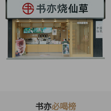
书亦
必喝榜