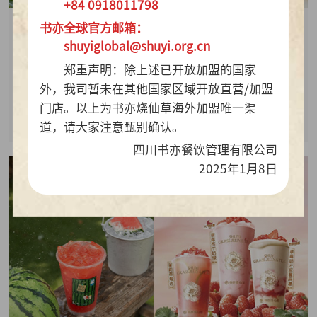
+84 0918011798
书亦全球官方邮箱：
2026-07-28
shuyiglobal@shuyi.org.cn
周销百万杯！书亦烧仙草“海风青柠冰奶”凭9.9元
郑重声明：除上述已开放加盟的国家
质价比持续热销
外，我司暂未在其他国家区域开放直营/加盟
门店。以上为书亦烧仙草海外加盟唯一渠
查看详情
道，请大家注意甄别确认。
四川书亦餐饮管理有限公司
2025年1月8日