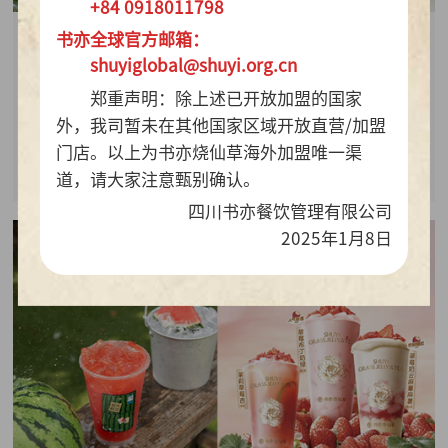
+84 0918011798
书亦全球官方邮箱：
2026-07-28
shuyiglobal@shuyi.org.cn
周销百万杯！书亦烧仙草“海风青柠冰奶”凭9.9元
郑重声明：除上述已开放加盟的国家
质价比持续热销
外，我司暂未在其他国家区域开放直营/加盟
门店。以上为书亦烧仙草海外加盟唯一渠
查看详情
道，请大家注意甄别确认。
四川书亦餐饮管理有限公司
2025年1月8日