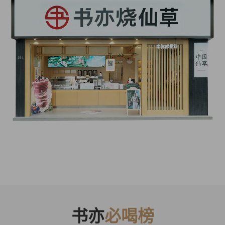
书亦
必喝榜