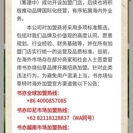
（筹建中）成功开设加盟门店，后续也将积
做实亲民茶饮！书亦烧仙草以“有料品类之王”拿
极推动品牌国际化经营，有序拓展海内外业
下2026新茶饮TOP10
务。
本公司对加盟商将采用多项标准甄选，
查看详情
包括对我们品牌及价值观的高度认同、愿景
规划、行业经验、财务基础等，并在所有加
盟门店实行统一的运营及品质标准。目前，
在海外市场存在部分商家和社会人士恶意冒
用书亦烧仙草品牌开展招商加盟。针对此类
违法行为，为避免用户混淆上当，书亦烧仙
草特对海外加盟官方渠道做以下公告：
书亦全球加盟热线：
+86 4000857085
书亦印尼市场加盟热线：
+62 82118128837（WA同号）
书亦越南市场加盟热线：