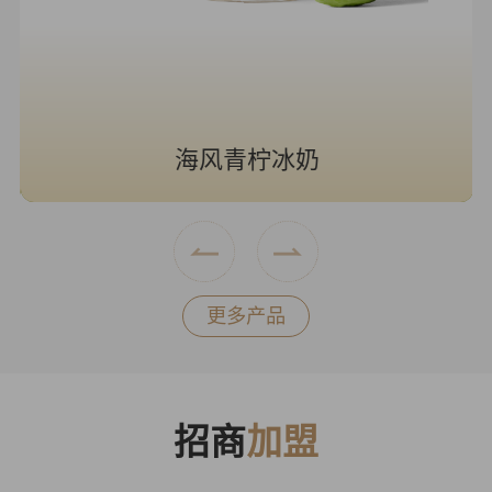
海风青柠冰奶
更多产品
招商
加盟